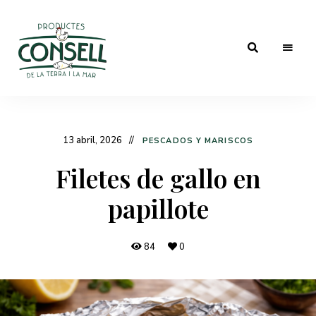
Las
Blog
mejores
recetas
de
con
los
cocina
13 abril, 2026
mejores
PESCADOS Y MARISCOS
productos
de
Filetes de gallo en
Granja
papillote
Consell
84
0