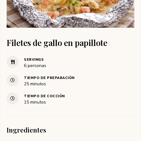
Filetes de gallo en papillote
SERVINGS
6
personas
TIEMPO DE PREPARACIÓN
minutos
25
minutos
TIEMPO DE COCCIÓN
minutos
15
minutos
Ingredientes