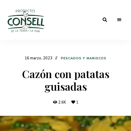
Las
Blog
mejores
recetas
de
con
los
cocina
16 marzo, 2023
mejores
PESCADOS Y MARISCOS
productos
de
Cazón con patatas
Granja
guisadas
Consell
2.6K
1