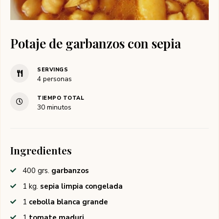
Potaje de garbanzos con sepia
SERVINGS
4
personas
TIEMPO TOTAL
minutos
30
minutos
Ingredientes
400
grs.
garbanzos
1
kg.
sepia limpia congelada
1
cebolla blanca grande
1
tomate maduri