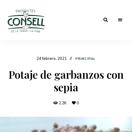
Las
Blog
mejores
recetas
de
con
los
cocina
24 febrero, 2021
mejores
PRINCIPAL
productos
de
Potaje de garbanzos con
Granja
sepia
Consell
2.2K
0